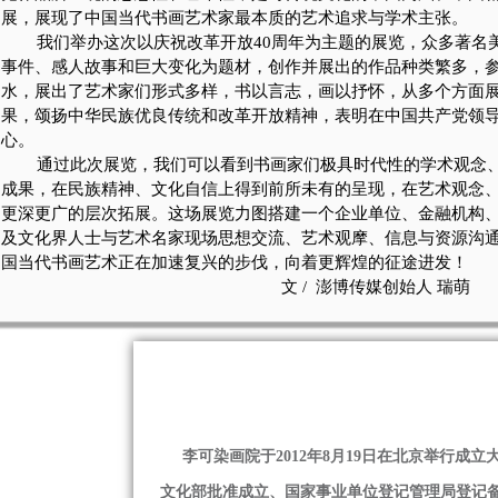
展，展现了中国当代书画艺术家最本质的艺术追求与学术主张。
我们举办这次以庆祝改革开放
40
周年为主题的展览，众多著名
事件、感人故事和巨大变化为题材，创作并展出的作品种类繁多，
水，展出了艺术家们形式多样，书以言志，画以抒怀，从多个方面
果，颂扬中华民族优良传统和改革开放精神，表明在中国共产党领
心。
通过此次展览，我们可以看到书画家们极具时代性的学术观念
成果，在民族精神、文化自信上得到前所未有的呈现，在艺术观念
更深更广的层次拓展。这场展览力图搭建一个企业单位、金融机构
及文化界人士与艺术名家现场思想交流、艺术观摩、信息与资源沟
国当代书画艺术正在加速复兴的步伐，向着更辉煌的征途进发！
文 /
澎博传媒创始人 瑞萌
     李可染画院于2012年8月19日在北京举行成立大会并揭牌。是
文化部批准成立、国家事业单位登记管理局登记