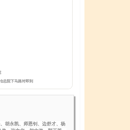
院
矿冶总院下马路对即到
涤、胡永凯、师恩钊、边舒才、杨