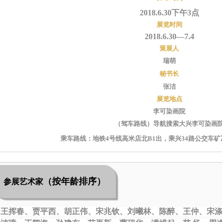
2018.6.30下午3点
展览时间
2018.6.30
—7
.4
策展人
瑞萌
秘书长
张洁
展览地点
李可染画院
（驾车路线）导航搜索大兴李可染画
乘车路线：地铁4号线高米店北B1出，乘兴34路公交车
（按年龄排序）
参展艺术家
王挥春、贾平西、胡正伟、宋兆钦、刘曦林、陈醉、王仲、宋