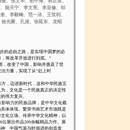
逢俊、张文华、初中海、郭正英、
彬、陆天宁、李文亮、李呈修、邹
立奎、
李毅峰、
范一冰、
王世利、
、
徐光聚、
孔淩、张延东、龙昭
进步的必由之路，是实现中国梦的必
，将改革开放进行到底。”
雨，改变了中国，影响并惠及了世
治力量，实现了从“赶上时
东方，迈进新时代，这和中华民族五
认为，文化是一个民族真正的决定性
族的伟大复兴。
方影响力的民族品牌，是中华文化载
的具体体现。繁荣书画艺术市场既是
华文化立场、传承中华文化精神，以
6
位展出作品
200
余幅精品力作。展
精神、中国气派与时俱进的创造发