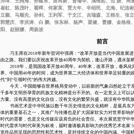
沛璋、王阔海、孙建东、苗再新、曹瑞华、满维起、范 扬、周
崔虹、陈茂叶、翟晖、何家英、贾大年、辛绍民、北海、纪连
立颖、马顺先、孙剑、王利军、
于文江、
吉瑞森、王根生、张
郭慧庆、李洪涛、白 鹏、张东林、杨声、梁健、曹娜、金格格
阳、
赵丽娜、
周扬波
前言
习主席在
2018
年新年贺词中强调：“改革开放是当代中国发展
由之路。我们要以庆祝改革开放
40
周年为契机，逢山开路，遇水架桥
2018
年，是我国改革开放
40
周年。
40
年来，改革开放，春风化
界。中国用
40
年的时间，成为世界第二大经济体和世界举足轻重的政
代”到“引领时代”的伟大跨越。
今天，中国能够在世界格局变动中，以崭新的气象岿然屹立于
千多年文明所孕育的民族文化精神是分不开的。在一定意义上可以
力量。没有高度的文化自信，没有文化的繁荣兴盛，就没有中华民
书画艺术是中华民族以数千年历史缔造的文化精粹，是最具东
体的重要基石之一，其推广与传播也是扩大国家软实力对世界影响
时代的需要，也是文化传媒应该肩负的社会责任。
本次展览坚守中
时代需求与时代审美为标准，届时邀请极具影响力的优秀艺术名家
5
览作品所呈现的思想性和艺术性，是对传统文化的中国内涵、中国