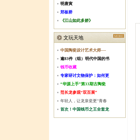
明唐寅
郑板桥
《江山如此多娇》
MORE
文玩天地
中国陶瓷设计艺术大师----
逾83件（组）明代中国的书
钱币收藏
专家研讨文物保护：如何更
“华源上手”第33期古陶瓷
范长龙参观“双百展”
年轻人，让龙泉瓷更“青春
首次！中国钱币之王全套龙