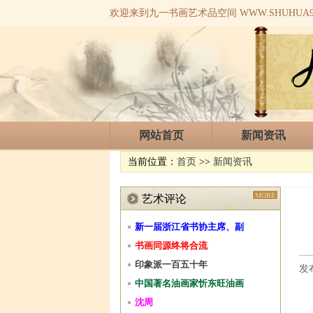
欢迎来到九一书画艺术品空间 WWW.SHUHUA91
网站首页
新闻资讯
当前位置：
首页
>>
新闻资讯
MORE
艺术评论
新一届浙江省书协主席、副
书画同源终将合流
印象派一百五十年
发布
中国著名油画家忻东旺油画
沈周